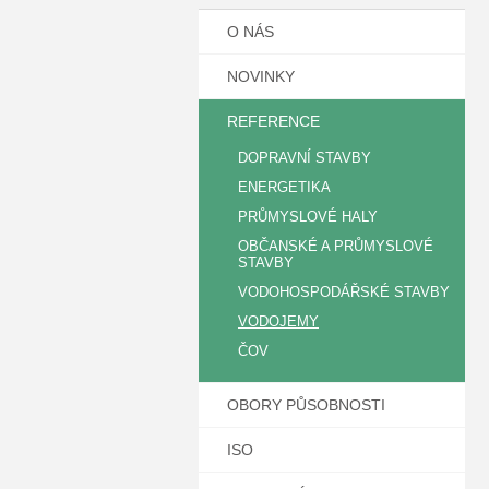
O NÁS
NOVINKY
REFERENCE
DOPRAVNÍ STAVBY
ENERGETIKA
PRŮMYSLOVÉ HALY
OBČANSKÉ A PRŮMYSLOVÉ
STAVBY
VODOHOSPODÁŘSKÉ STAVBY
VODOJEMY
ČOV
OBORY PŮSOBNOSTI
ISO