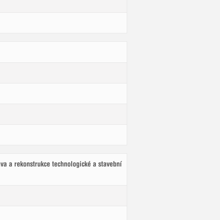
tstká technická
infrastruktura
ční činnost v oboru Městské technické
tury (umístění infrastruktury ve složité
městské zástavbě)
va a rekonstrukce technologické a stavební