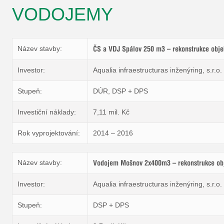
VODOJEMY
Název stavby:
ČS a VDJ Spálov 250 m3 – rekonstrukce obje
P
Energe
Investor:
Aqualia infraestructuras inženýring, s.r.o.
Stupeň:
DÚR, DSP + DPS
Investiční náklady:
7,11 mil. Kč
Rok vyprojektování:
2014 – 2016
Název stavby:
Vodojem Mošnov 2x400m3 – rekonstrukce ob
oce
Investor:
Aqualia infraestructuras inženýring, s.r.o.
Stupeň:
DSP + DPS