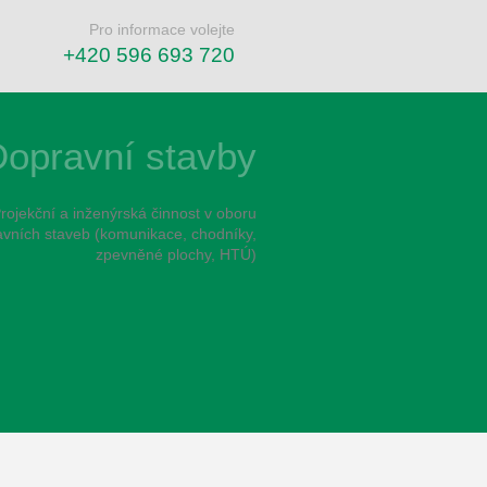
Pro informace volejte
+420 596 693 720
opravní stavby
rojekční a inženýrská činnost v oboru
vních staveb (komunikace, chodníky,
zpevněné plochy, HTÚ)