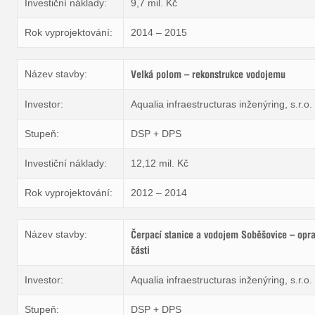
Investiční náklady:
9,7 mil. Kč
Rok vyprojektování:
2014 – 2015
Název stavby:
Velká polom – rekonstrukce vodojemu
Investor:
Aqualia infraestructuras inženýring, s.r.o.
Měs
Stupeň:
DSP + DPS
Investiční náklady:
12,12 mil. Kč
Rok vyprojektování:
2012 – 2014
Projek
infrastruk
Název stavby:
Čerpací stanice a vodojem Soběšovice – opra
části
Investor:
Aqualia infraestructuras inženýring, s.r.o.
Stupeň:
DSP + DPS